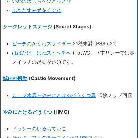
いわのはしらへひとっとび
ふきだすみずをくぐれ
シークレットステージ
(Secret Stages)
ピーチのかくれスライダー
21秒未満 (PSS u21)
はばたけ！はねスイッチへ
(TotWC) ※本リレーでは赤
スイッチの起動が必須です。
城内外移動
(Castle Movement)
カーブ木扉～やみにとけるどうくつ扉
15枚ミップ回収
やみにとけるどうくつ
(HMC)
ドッシーのいるちていこ
そうさリフトのあかコイン+100枚コイン