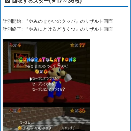
回収するスター(★17～36枚)
計測開始: 『やみのせかいのクッパ』のリザルト画面
計測終了: 『やみにとけるどうくつ』のリザルト画面