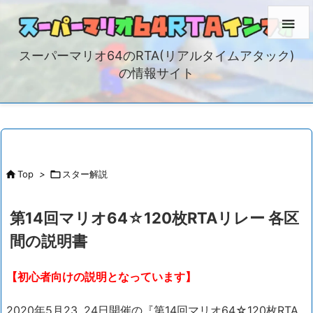

スーパーマリオ64のRTA(リアルタイムアタック)
の情報サイト

Top
>

スター解説
第14回マリオ64☆120枚RTAリレー 各区
間の説明書
【初心者向けの説明となっています】
2020年5月23, 24日開催の『第14回マリオ64☆120枚RTA