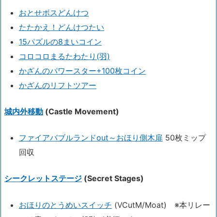
おとせボスどんけつ
たたかえ！どんけつたい
15パズルの8まいコイン
コロコロまるたわたり(羽)
かざんのパワースター+100枚コイン
かざんのリフトツアー
城内外移動
(Castle Movement)
ファイアバブルランドout～おほり側木扉
50枚ミップ
回収
シークレットステージ
(Secret Stages)
おほりのとうめいスイッチ
(VCutM/Moat) ※本リレー