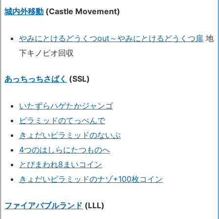
城内外移動
(Castle Movement)
やみにとけるどうくつout～やみにとけるどうくつ扉
地
下キノピオ回収
あっちっちさばく
(SSL)
いたずらハゲたかジャンゴ
ピラミッドのてっぺんで
きょだいピラミッドのないぶ
4つのはしらにたつものへ
とびまわれ8まいコイン
きょだいピラミッドのナゾ+100枚コイン
ファイアバブルランド
(LLL)