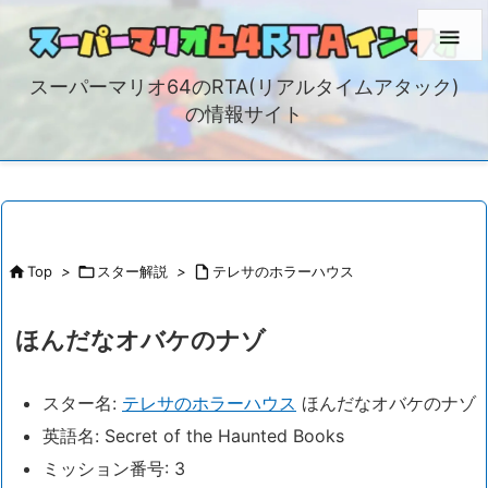

スーパーマリオ64のRTA(リアルタイムアタック)
の情報サイト

Top
>

スター解説
>

テレサのホラーハウス
ほんだなオバケのナゾ
スター名:
テレサのホラーハウス
ほんだなオバケのナゾ
英語名: Secret of the Haunted Books
ミッション番号: 3