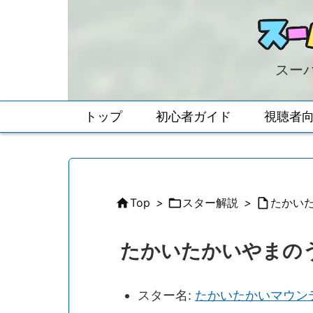
スーパ
トップ
初心者ガイド
視聴者

Top
>

スター解説
>

たかい
たかいたかいやまの
スター名:
たかいたかいマウン