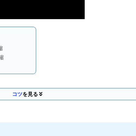
縮
縮
コツ