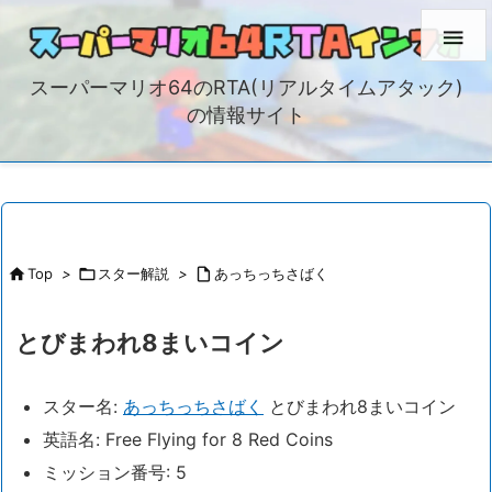

スーパーマリオ64のRTA(リアルタイムアタック)
の情報サイト

Top
>

スター解説
>

あっちっちさばく
とびまわれ8まいコイン
スター名:
あっちっちさばく
とびまわれ8まいコイン
英語名: Free Flying for 8 Red Coins
ミッション番号: 5