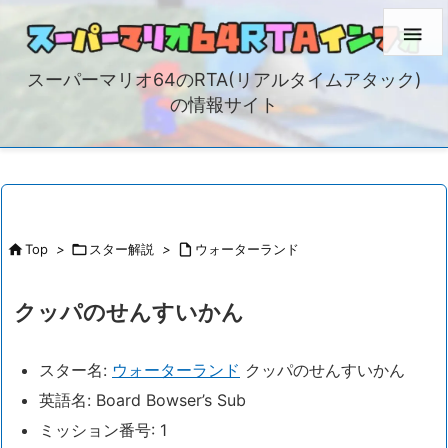

スーパーマリオ64のRTA(リアルタイムアタック)
の情報サイト

Top
>

スター解説
>

ウォーターランド
クッパのせんすいかん
スター名:
ウォーターランド
クッパのせんすいかん
英語名: Board Bowser’s Sub
ミッション番号: 1