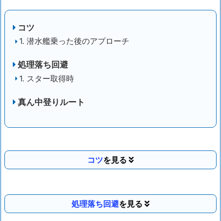
コツ
1. 潜水艦乗った後のアプローチ
処理落ち回避
1. スター取得時
真ん中登りルート
コツ
処理落ち回避