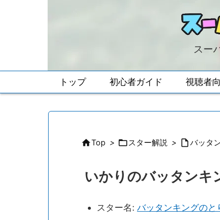
スーパ
トップ
初心者ガイド
視聴者

Top
>

スター解説
>

バッタ
いかりのバッタンキ
スター名:
バッタンキングのと