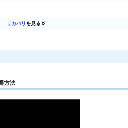
リカバリ
避方法