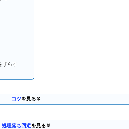
をずらす
コツ
処理落ち回避