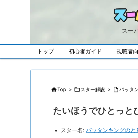
スーパ
トップ
初心者ガイド
視聴者

Top
>

スター解説
>

バッタ
たいほうでひとっと
スター名:
バッタンキングのと