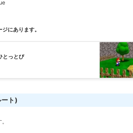
ue
ージにあります。
ひとっとび
ルート)
す。