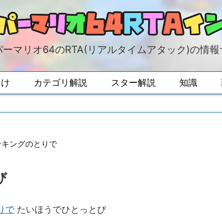
ーマリオ64のRTA(リアルタイムアタック)の情
向け
カテゴリ解説
スター解説
知識
ンキングのとりで
び
りで
たいほうでひとっとび