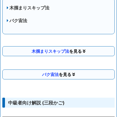
木掴まりスキップ法
バク宙法
木掴まりスキップ法
バク宙法
中級者向け解説 (三段かご)