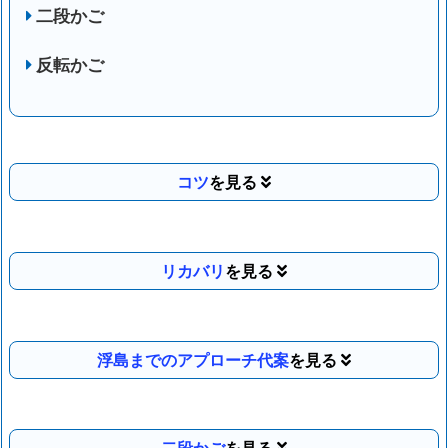
二段かご
反転かご
コツ
リカバリ
浮島までのアプローチ代案