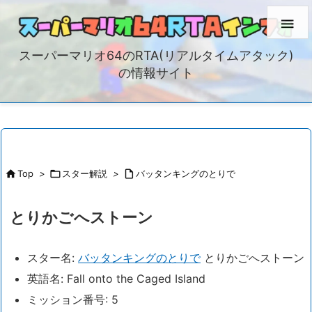

スーパーマリオ64のRTA(リアルタイムアタック)
の情報サイト

Top
>

スター解説
>

バッタンキングのとりで
とりかごへストーン
スター名:
バッタンキングのとりで
とりかごへストーン
英語名: Fall onto the Caged Island
ミッション番号: 5