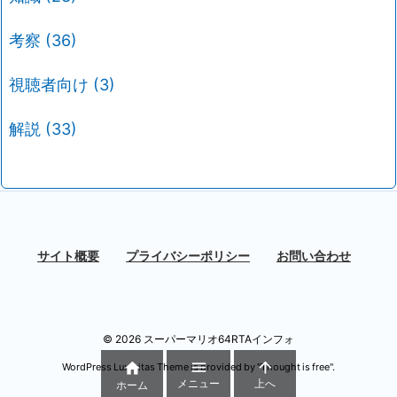
考察
(36)
視聴者向け
(3)
解説
(33)
サイト概要
プライバシーポリシー
お問い合わせ
©
2026
スーパーマリオ64RTAインフォ



WordPress Luxeritas Theme is provided by "
Thought is free
".
メニュー
上へ
ホーム