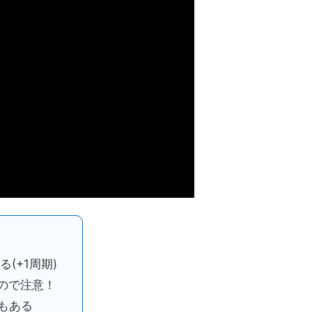
(+1周期)
うので注意！
チもある