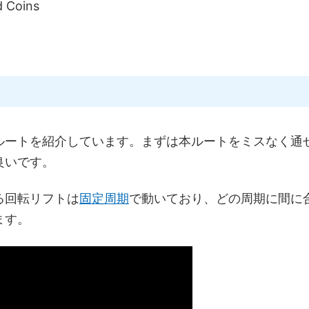
 Coins
ルートを紹介しています。まずは本ルートをミスなく通
良いです。
る回転リフトは
固定周期
で動いており、どの周期に間に
ます。