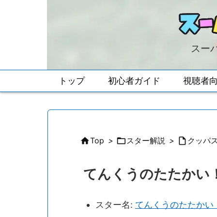
スーパ
トップ
初心者ガイド
視聴者

Top
>

スター解説
>

クッパ
てんくうのたたかい
スター名:
てんくうのたたかい