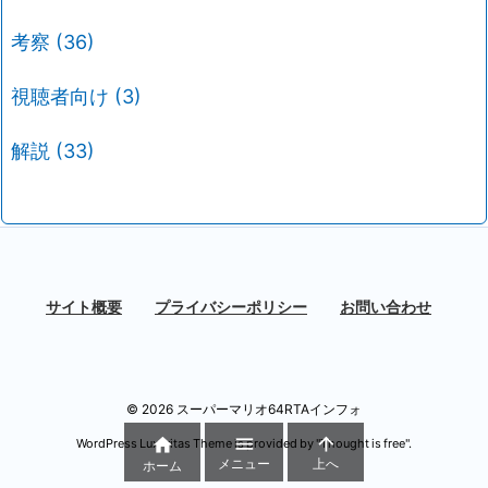
考察
(36)
視聴者向け
(3)
解説
(33)
サイト概要
プライバシーポリシー
お問い合わせ
©
2026
スーパーマリオ64RTAインフォ



WordPress Luxeritas Theme is provided by "
Thought is free
".
メニュー
上へ
ホーム