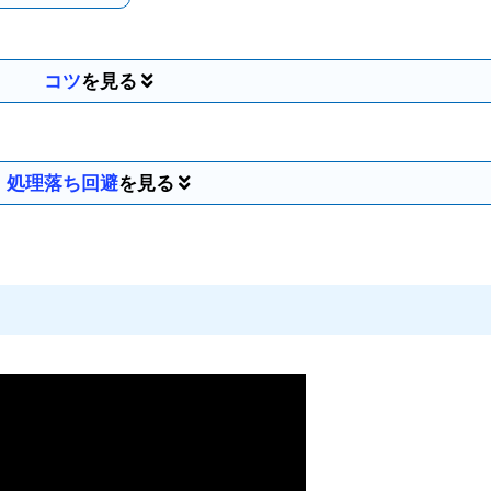
コツ
処理落ち回避