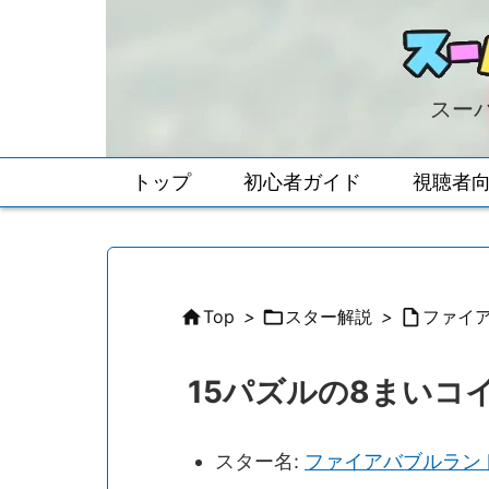
スーパ
トップ
初心者ガイド
視聴者

Top
>

スター解説
>

ファイ
15パズルの8まいコ
スター名:
ファイアバブルラン