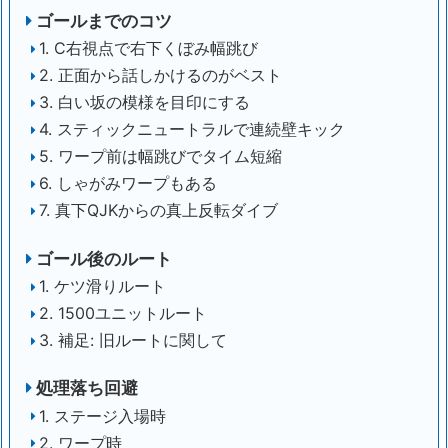
ゴールまでのコツ
1. C右視点で右下くぼみ幅跳び
2. 正面から話しかけるのがベスト
3. 白い坂の模様を目印にする
4. スティックニュートラルで連続壁キック
5. ワープ前は幅跳びでタイム短縮
6. しゃがみワープもある
7. 真下QJKからの真上反転ダイブ
ゴール後のルート
1. ケツ滑りルート
2. 1500ユニットルート
3. 補足: 旧ルートに関して
処理落ち回避
1. ステージ入場時
2. ワープ時