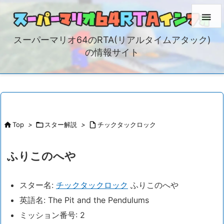

スーパーマリオ64のRTA(リアルタイムアタック)
の情報サイト

Top
>

スター解説
>

チックタックロック
ふりこのへや
スター名:
チックタックロック
ふりこのへや
英語名: The Pit and the Pendulums
ミッション番号: 2