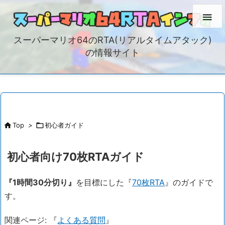

スーパーマリオ64のRTA(リアルタイムアタック)
の情報サイト

Top
>

初心者ガイド
初心者向け70枚RTAガイド
『1時間30分切り』
を目標にした『
70枚RTA
』のガイドで
す。
関連ページ: 『
よくある質問
』