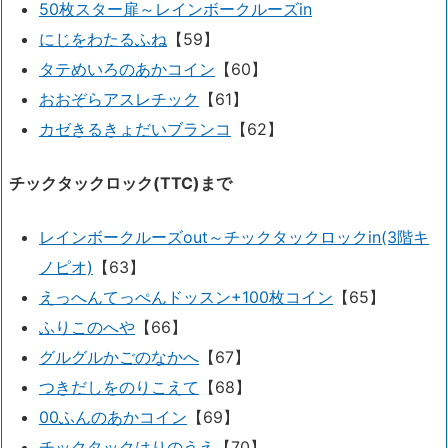
50枚スター扉～レインボークルーズin
にじをわたるふね
【59】
タテめいろのあかコイン
【60】
おおぞらアスレチック
【61】
カゼきるきょだいブランコ
【62】
チックタックロック(TTC)まで
レインボークルーズout～チックタックロックin(3階キ
ノピオ)
【63】
えっへんてっぺんドッスン+100枚コイン
【65】
ふりこのへや
【66】
グルグルかごのなかへ
【67】
つきだしをのりこえて
【68】
00ふんのあかコイン
【69】
チックタックはりのうえ
【70】