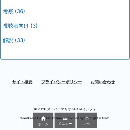
考察
(36)
視聴者向け
(3)
解説
(33)
サイト概要
プライバシーポリシー
お問い合わせ
©
2026
スーパーマリオ64RTAインフォ



WordPress Luxeritas Theme is provided by "
Thought is free
".
メニュー
上へ
ホーム