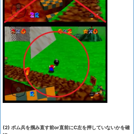
(2) ボム兵を掴み直す前or直前にC左を押していないかを確