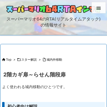

スーパーマリオ64のRTA(リアルタイムアタック)
の情報サイト

Top
>

スター解説
>

城内外移動
2階カギ扉～らせん階段扉
よく使われる城内移動のひとつです。
初心者向け解説