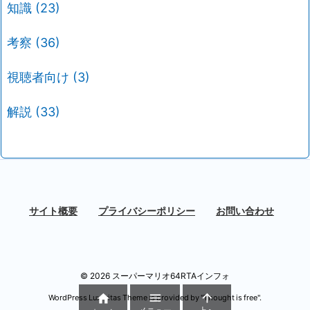
知識
(23)
考察
(36)
視聴者向け
(3)
解説
(33)
サイト概要
プライバシーポリシー
お問い合わせ
©
2026
スーパーマリオ64RTAインフォ



WordPress Luxeritas Theme is provided by "
Thought is free
".
メニュー
上へ