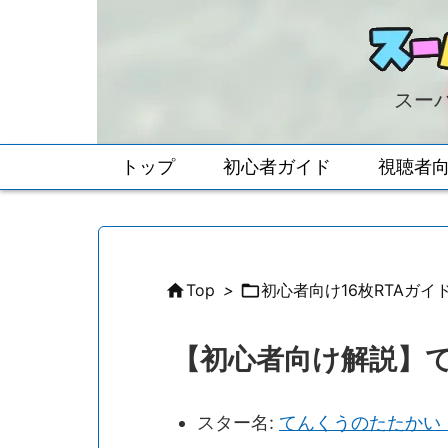
スーパ
トップ
初心者ガイド
視聴者

Top
>

初心者向け16枚RTAガイ
【初心者向け解説】
スター名:
てんくうのたたかい