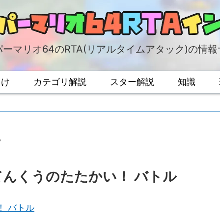
ーマリオ64のRTA(リアルタイムアタック)の情
向け
カテゴリ解説
スター解説
知識
ド
てんくうのたたかい！ バトル
！ バトル