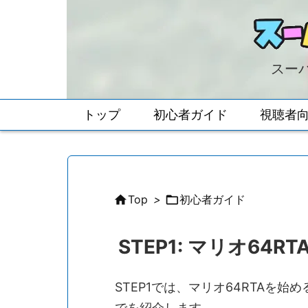
スーパ
トップ
初心者ガイド
視聴者

Top
>

初心者ガイド
STEP1: マリオ64
STEP1では、マリオ64RTAを
でを紹介します。