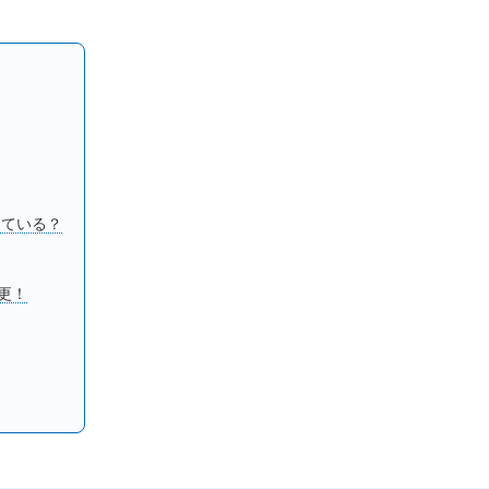
っている？
更！