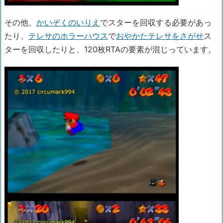
その他、
かいぞくのいりえ
でスターを回収する必要があっ
たり、
テレサのホラーハウス
で
おやかたテレサをさがせ
ス
ターを回収したりと、120枚RTAの要素が混じっています。