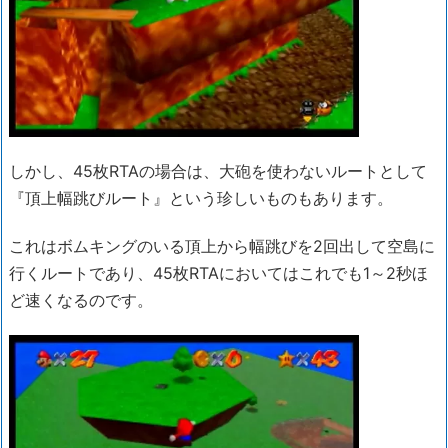
しかし、45枚RTAの場合は、大砲を使わないルートとして
『頂上幅跳びルート』という珍しいものもあります。
これはボムキングのいる頂上から幅跳びを2回出して空島に
行くルートであり、45枚RTAにおいてはこれでも1～2秒ほ
ど速くなるのです。