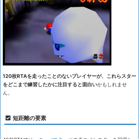
120枚RTAを走ったことのないプレイヤーが、これらスター
をどこまで練習したかに注目すると面白い
かもしれませ
ん。
短距離の要素