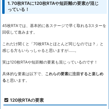
1. 70枚RTAに120枚RTAや短距離の要素が混じ
っている！
45枚RTAでは、基本的に各ステージで早く取れる3スターを
回収して進みます。
これだけ聞くと「70枚RTAとほとんど同じなのでは？」と
感じる方もいらっしゃると思いますが……。
実は120枚RTAや短距離の要素も混じっているのです！
具体的な要素は以下で、
これらの要素に注目すると楽しめ
る
と思います。
120枚RTAの要素