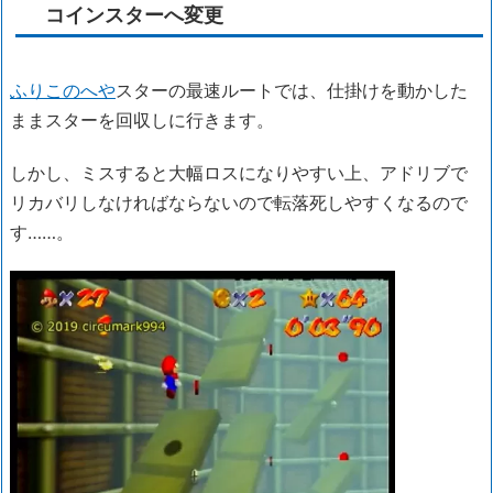
コインスターへ変更
ふりこのへや
スターの最速ルートでは、仕掛けを動かした
ままスターを回収しに行きます。
しかし、ミスすると大幅ロスになりやすい上、アドリブで
リカバリしなければならないので転落死しやすくなるので
す……。