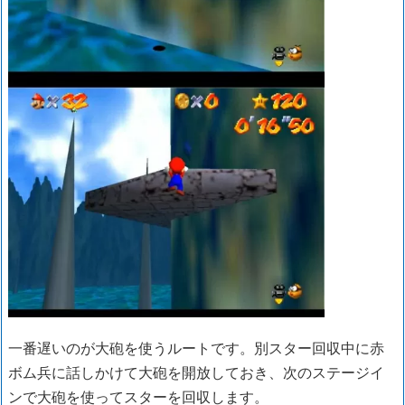
一番遅いのが大砲を使うルートです。別スター回収中に赤
ボム兵に話しかけて大砲を開放しておき、次のステージイ
ンで大砲を使ってスターを回収します。