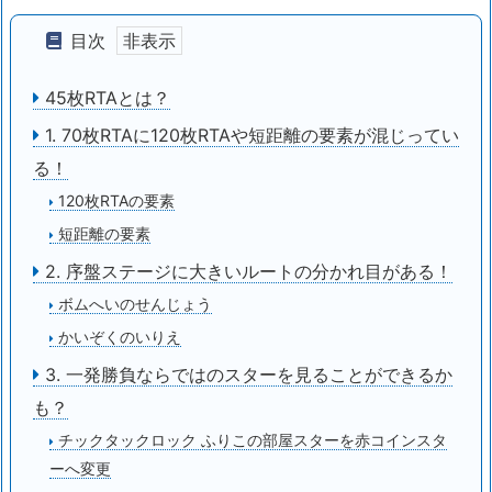
目次
45枚RTAとは？
1. 70枚RTAに120枚RTAや短距離の要素が混じってい
る！
120枚RTAの要素
短距離の要素
2. 序盤ステージに大きいルートの分かれ目がある！
ボムへいのせんじょう
かいぞくのいりえ
3. 一発勝負ならではのスターを見ることができるか
も？
チックタックロック ふりこの部屋スターを赤コインスタ
ーへ変更