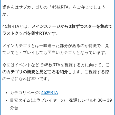
皆さんはサブカテゴリの『45枚RTA』をご存じでしょう
か。
45枚RTAとは、
メインステージから3枚ずつスターを集めて
ラストクッパを倒すRTA
です。
メインカテゴリとは一味違った部分があるのが特徴で、見
ていても・プレイしても面白いカテゴリとなっています。
今回はイベントなどで45枚RTAを視聴する方に向けて、
こ
のカテゴリの概要と見どころを紹介
します。ご視聴する際
の一助になれば幸いです。
カテゴリページ:
45枚RTA
目安タイム(上位プレイヤーの一発通しレベル): 36～39
分台