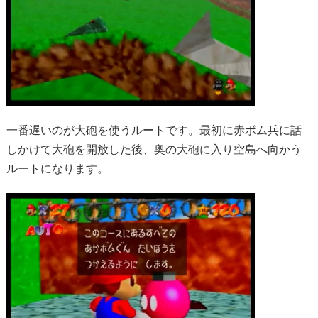
一番遅いのが大砲を使うルートです。最初に赤ボム兵に話
しかけて大砲を開放した後、奥の大砲に入り空島へ向かう
ルートになります。