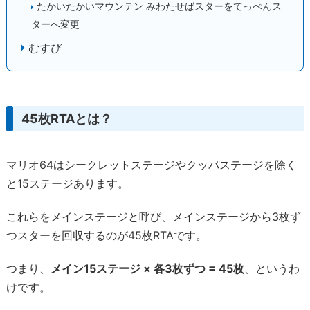
たかいたかいマウンテン みわたせばスターをてっぺんス
ターへ変更
むすび
45枚RTAとは？
マリオ64はシークレットステージやクッパステージを除く
と15ステージあります。
これらをメインステージと呼び、メインステージから3枚ず
つスターを回収するのが45枚RTAです。
つまり、
メイン15ステージ × 各3枚ずつ = 45枚
、というわ
けです。