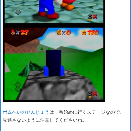
ボムへいのせんじょう
は一番始めに行くステージなので、
見逃さないように注意してくださいね。