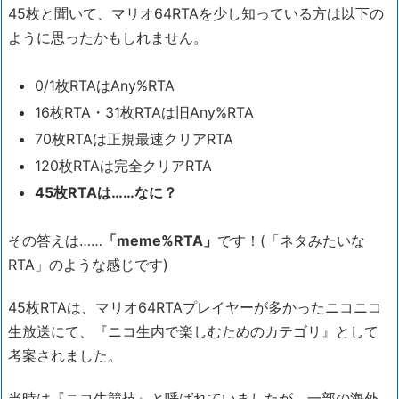
45枚と聞いて、マリオ64RTAを少し知っている方は以下の
ように思ったかもしれません。
0/1枚RTAはAny%RTA
16枚RTA・31枚RTAは旧Any%RTA
70枚RTAは正規最速クリアRTA
120枚RTAは完全クリアRTA
45枚RTAは……なに？
その答えは……
「meme%RTA」
です！(「ネタみたいな
RTA」のような感じです)
45枚RTAは、マリオ64RTAプレイヤーが多かったニコニコ
生放送にて、『ニコ生内で楽しむためのカテゴリ』として
考案されました。
当時は『ニコ生競技』と呼ばれていましたが、一部の海外