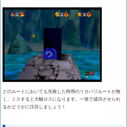
どのルートにおいても失敗した時用のリカバリルートが無
く、ミスすると大幅ロスになります。一発で成功させられ
るかどうかに注目しましょう！