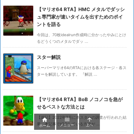
【マリオ64 RTA】HMC メタルでダッシ
ュ専門家が速いタイムを出すためのポイ
ントを語る
今回は、70枚idealrun作成時に分かったやみにとけ
るどうくつのメタルでダッ ...
スター解説
スーパーマリオ64のRTAにおける各ステージ・各ス
ターを解説しています。 『解説 ...
【マリオ64 RTA】BoB ノコノコを急が
せるベストな方法とは
【追記】2022年3月に本スターの調査が行われた結



果、本記事で紹介している方法が ...
メニュー
上へ
ホーム