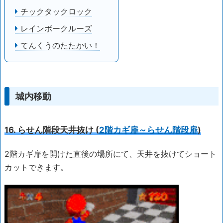
チックタックロック
レインボークルーズ
てんくうのたたかい！
城内移動
16. らせん階段天井抜け (
2階カギ扉～らせん階段扉
)
2階カギ扉を開けた直後の場所にて、天井を抜けてショート
カットできます。