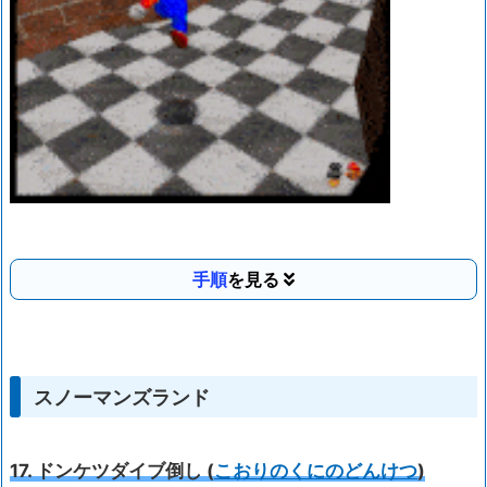
手順
スノーマンズランド
17. ドンケツダイブ倒し (
こおりのくにのどんけつ
)