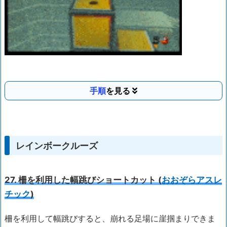
手順
レインボークルーズ
27. 柵を利用した幅跳びショートカット (
おおぞらアスレ
チック
)
柵を利用して幅跳びすると、崩れる足場に崖掴まりできま