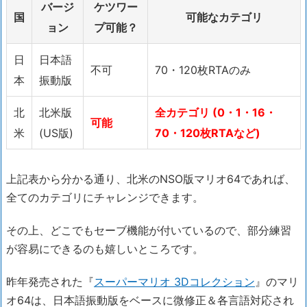
バージ
ケツワー
国
可能なカテゴリ
ョン
プ可能？
日
日本語
不可
70・120枚RTAのみ
本
振動版
北
北米版
全カテゴリ (0・1・16・
可能
米
(US版)
70・120枚RTAなど)
上記表から分かる通り、北米のNSO版マリオ64であれば、
全てのカテゴリにチャレンジできます。
その上、どこでもセーブ機能が付いているので、部分練習
が容易にできるのも嬉しいところです。
昨年発売された『
スーパーマリオ 3Dコレクション
』のマリ
オ64は、日本語振動版をベースに微修正＆各言語対応され