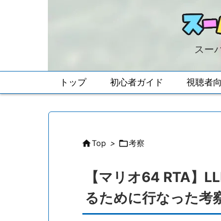
スーパ
トップ
初心者ガイド
視聴者

Top
>

考察
【マリオ64 RTA】
るために行なった考