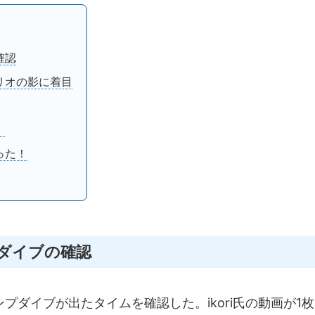
確認
リオの影に着目
！
った！
ダイブの確認
プダイブが出たタイムを確認した。ikori氏の動画が1枚