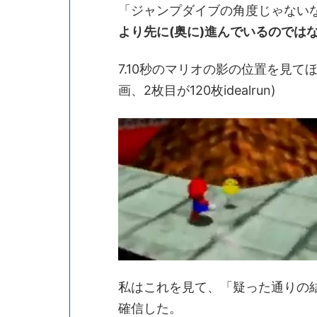
「ジャンプダイブの角度じゃない
より先に(奥に)進んでいるのでは
7.10秒のマリオの影の位置を見てほ
画、2枚目が120枚idealrun)
私はこれを見て、「疑った通りの結
確信した。