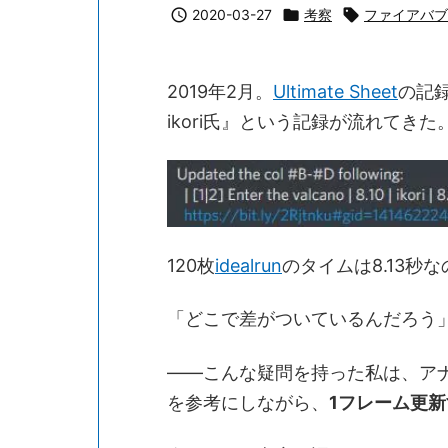

2020-03-27

考察

ファイアバブ
2019年2月。
Ultimate Sheet
の記録
ikori氏』という記録が流れてきた
120枚
idealrun
のタイムは8.13秒
「どこで差がついているんだろう
――こんな疑問を持った私は、アナウン
を参考にしながら、
1フレーム更