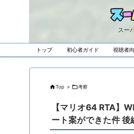
スーパ
トップ
初心者ガイド
視聴者

Top
>

考察
【マリオ64 RTA】
ート案ができた件 後