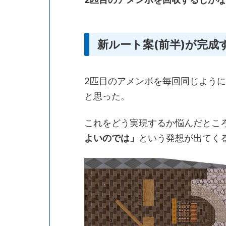
新ルート案(前半)が完成
2匹目のアメンボを毎回同じよう
と思った。
これをどう実現するか悩んだとこ
よいのでは」
という発想が出てく