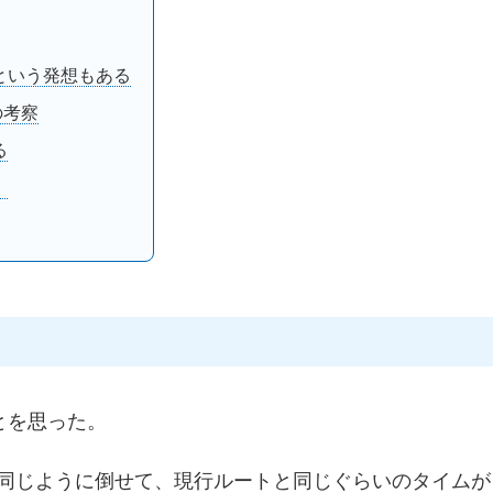
という発想もある
の考察
る
！
とを思った。
回同じように倒せて、現行ルートと同じぐらいのタイムが