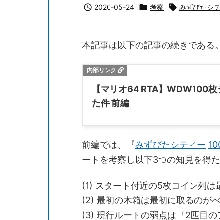

2020-05-24

考察

みずびたシ
本記事は以下の記事の続きである
【マリオ64 RTA】WDW10
た件 前編
前編では、『
みずびたシティー
1
ートを考察し以下3つの知見を得
(1) スタート付近の5枚コイン列
(2) 最初の木箱は最初に取るのが
(3) 現行ルートの弱点は『2匹目