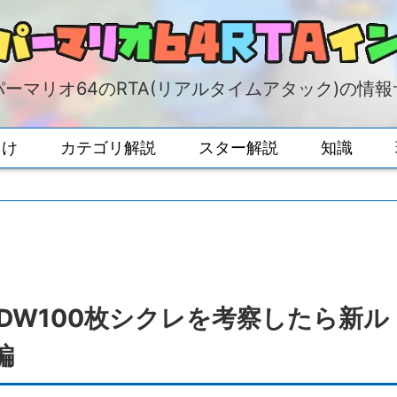
ーマリオ64のRTA(リアルタイムアタック)の情
向け
カテゴリ解説
スター解説
知識
WDW100枚シクレを考察したら新ル
編