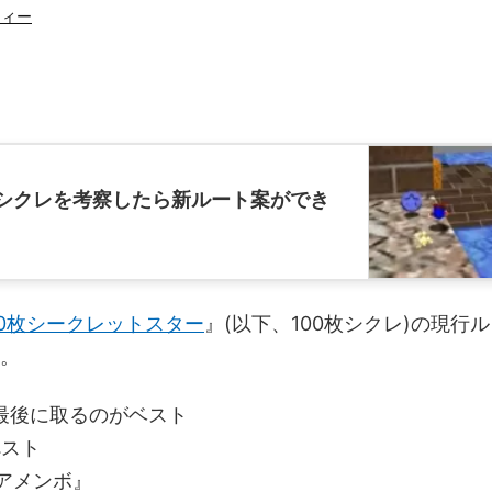
ティー
。
0枚シクレを考察したら新ルート案ができ
00枚シークレットスター
』(以下、100枚シクレ)の現行ル
た。
は最後に取るのがベスト
べスト
のアメンボ』