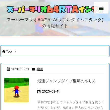

スーパーマリオ64のRTA(リアルタイムアタック)
の情報サイト

Top
>

2020-03-11

知識
最速ジャンプダイブ復帰のやり方

2020-03-11
最初の動き出しでジャンプダイブ復帰を使うこ
とがありますが、Aボタン最大のジャンプから