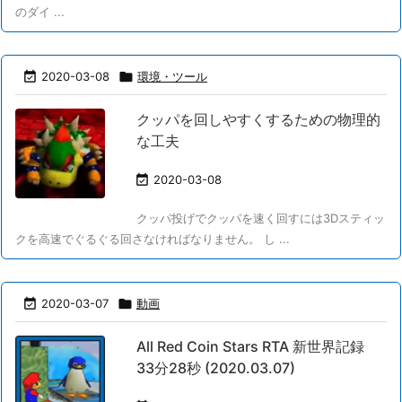
のダイ ...

2020-03-08

環境・ツール
クッパを回しやすくするための物理的
な工夫

2020-03-08
クッパ投げでクッパを速く回すには3Dスティッ
クを高速でぐるぐる回さなければなりません。 し ...

2020-03-07

動画
All Red Coin Stars RTA 新世界記録
33分28秒 (2020.03.07)