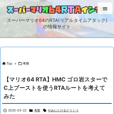

スーパーマリオ64のRTA(リアルタイムアタック)
の情報サイト

Top
>

考察
【マリオ64 RTA】HMC ゴロ岩スターで
C上ブーストを使うRTAルートを考えて
みた

2020-03-22

考察

やみにとけるどうくつ