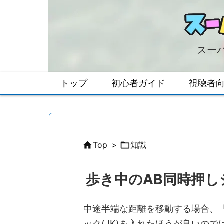
スーパ
トップ
初心者ガイド
視聴者

Top
>

知識
歩き中のAB同時押
中途半端な距離を移動する場合、
ック(JK)を入れたほうが良いの