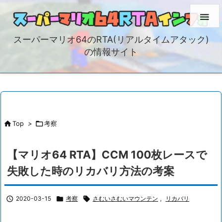

スーパーマリオ64のRTA(リアルタイムアタック)
の情報サイト

Top
>

考察
【マリオ64 RTA】CCM 100枚レースで
失敗した時のリカバリ方法の考案

2020-03-15

考察

さむいさむいマウンテン
,
リカバリ