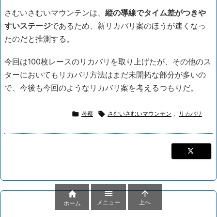
さむいさむいマウンテンは、
縦の導線でタイム差がつきや
すいステージ
であるため、新リカバリ案のほうが速くなっ
たのだと推測する。
今回は100枚レースのリカバリを取り上げたが、その他のス
ターにおいてもリカバリ方法はまだ未開拓な部分が多いの
で、今後も今回のようなリカバリ案を考えるつもりだ。

考察

さむいさむいマウンテン
,
リカバリ



メニュー
上へ
ホーム