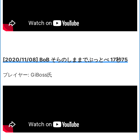
[2020/11/08] BoB そらのしままでぶっとべ 17秒75
プレイヤー: GiBoss氏