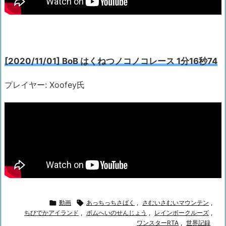
[2020/11/01] BoB はくねつノコノコレース 1分16秒74
プレイヤー: Xoofey氏

動画

あっちっちさばく
,
さむいさむいマウンテン
,
ちびでかアイランド
,
ボムへいのせんじょう
,
レインボークルーズ
,
ワンスターRTA
,
世界記録