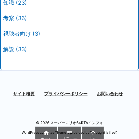
知識
(23)
考察
(36)
視聴者向け
(3)
解説
(33)
サイト概要
プライバシーポリシー
お問い合わせ
©
2026
スーパーマリオ64RTAインフォ



WordPress Luxeritas Theme is provided by "
Thought is free
".
メニュー
上へ
ホーム