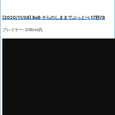
[2020/11/08] BoB そらのしままでぶっとべ 17秒78
プレイヤー: GiBoss氏