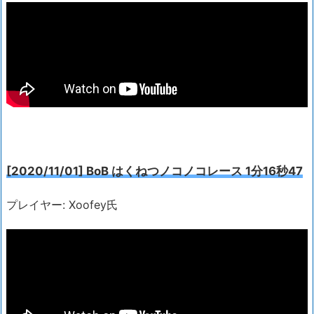
[2020/11/01] BoB はくねつノコノコレース 1分16秒47
プレイヤー: Xoofey氏