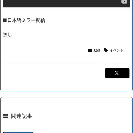
■日本語ミラー配信
無し

動画

イベント

関連記事