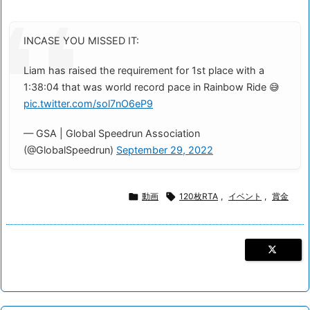
INCASE YOU MISSED IT:
Liam has raised the requirement for 1st place with a
1:38:04 that was world record pace in Rainbow Ride 😅
pic.twitter.com/sol7nO6eP9
— GSA | Global Speedrun Association
(@GlobalSpeedrun)
September 29, 2022

動画

120枚RTA
,
イベント
,
賞金