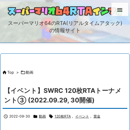

スーパーマリオ64のRTA(リアルタイムアタック)
の情報サイト

Top
>

動画
【イベント】SWRC 120枚RTAトーナメ
ント③ (2022.09.29, 30開催)

2022-09-30

動画

120枚RTA
,
イベント
,
賞金