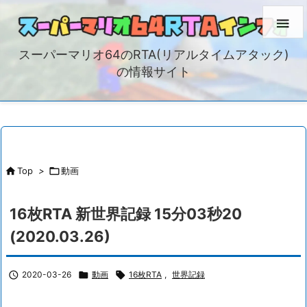

スーパーマリオ64のRTA(リアルタイムアタック)
の情報サイト

Top
>

動画
16枚RTA 新世界記録 15分03秒20
(2020.03.26)

2020-03-26

動画

16枚RTA
,
世界記録