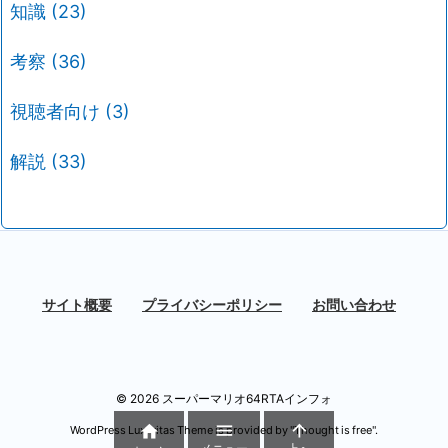
知識
(23)
考察
(36)
視聴者向け
(3)
解説
(33)
サイト概要
プライバシーポリシー
お問い合わせ
©
2026
スーパーマリオ64RTAインフォ



WordPress Luxeritas Theme is provided by "
Thought is free
".
メニュー
上へ