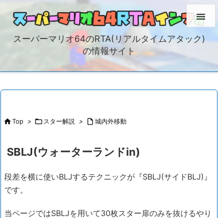

スーパーマリオ64のRTA(リアルタイムアタック)
の情報サイト

Top
>

スター解説
>

城内外移動
SBLJ(ウォーターランドin)
段差を横に使いBLJするテクニックが『SBLJ(サイドBLJ)』
です。
当ページではSBLJを用いて30枚スター扉のみを抜けるやり