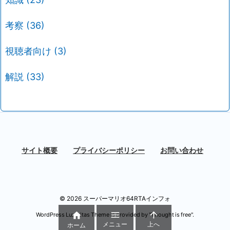
考察
(36)
視聴者向け
(3)
解説
(33)
サイト概要
プライバシーポリシー
お問い合わせ
©
2026
スーパーマリオ64RTAインフォ



WordPress Luxeritas Theme is provided by "
Thought is free
".
メニュー
上へ
ホーム