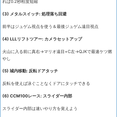
れば0.2秒程度短縮
(3) メタルスイッチ: 処理落ち回避
前半はジュゲム視点を使う＆最後ジュゲム遠目視点
(4) LLLリフトツアー: カメラセットアップ
火山に入る前に真右→マリオ遠目+C左→QJKで最速ケツ燃
やし
(5) 城内移動: 反転ドアタッチ
反転を使えば泳ぐことなくドアにタッチできる
(6) CCM100レース: スライダー内部
スライダー内部は速いやり方を覚えよう