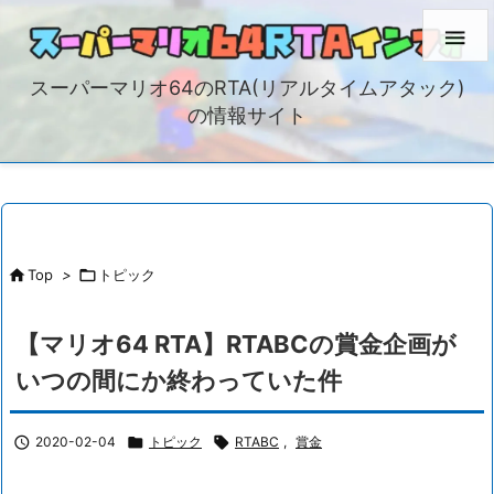

スーパーマリオ64のRTA(リアルタイムアタック)
の情報サイト

Top
>

トピック
【マリオ64 RTA】RTABCの賞金企画が
いつの間にか終わっていた件

2020-02-04

トピック

RTABC
,
賞金