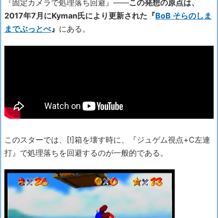
『固定カメラで処理落ち回避』――
この発想の原点は、
2017年7月にKyman氏により更新された『
BoB そらのしま
までぶっとべ
』
にある。
このスターでは、[!]箱を壊す時に、『ジュゲム視点+C左連
打』で処理落ちを回避するのが一般的である。