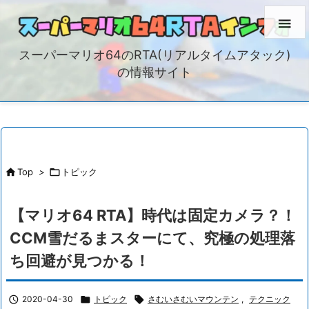

スーパーマリオ64のRTA(リアルタイムアタック)
の情報サイト

Top
>

トピック
【マリオ64 RTA】時代は固定カメラ？！
CCM雪だるまスターにて、究極の処理落
ち回避が見つかる！

2020-04-30

トピック

さむいさむいマウンテン
,
テクニック