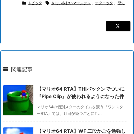

トピック

さむいさむいマウンテン
,
テクニック
,
歴史

関連記事
【マリオ64 RTA】THIパックンでついに
『Pipe Clip』が使われるようになった件
マリオ64の個別スターのタイムを競う『ワンスタ
ーRTA』では、月日が経つごとにT ...
【マリオ64 RTA】WF 二段かごを勉強し