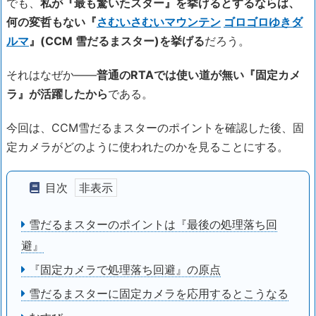
でも、
私が『最も驚いたスター』を挙げるとするならば、
何の変哲もない
『
さむいさむいマウンテン
ゴロゴロゆきダ
ルマ
』(CCM 雪だるまスター)を挙げる
だろう。
それはなぜか――
普通のRTAでは使い道が無い『固定カメ
ラ』が活躍したから
である。
今回は、CCM雪だるまスターのポイントを確認した後、固
定カメラがどのように使われたのかを見ることにする。
目次
雪だるまスターのポイントは『最後の処理落ち回
避』
『固定カメラで処理落ち回避』の原点
雪だるまスターに固定カメラを応用するとこうなる