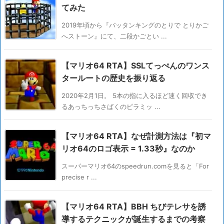
てみた
2019年頃から『バッタンキングのとりで とりかご
へストーン』にて、二段かごとい ...
【マリオ64 RTA】SSLてっぺんのワンス
タールートの歴史を振り返る
2020年2月1日。 5本の指に入るほど速く回収でき
るあっちっちさばくのピラミッ ...
【マリオ64 RTA】なぜ計測方法は『初マ
リオ64のロゴ表示 = 1.33秒』なのか
スーパーマリオ64のspeedrun.comを見ると「For
precise r ...
【マリオ64 RTA】BBH ちびテレサを誘
導するテクニックが誕生するまでの考察