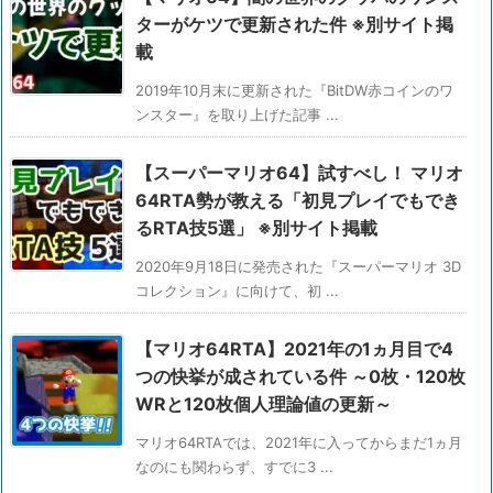
ターがケツで更新された件 ※別サイト掲
載
2019年10月末に更新された『BitDW赤コインのワ
ンスター』を取り上げた記事 ...
【スーパーマリオ64】試すべし！ マリオ
64RTA勢が教える「初見プレイでもでき
るRTA技5選」 ※別サイト掲載
2020年9月18日に発売された『スーパーマリオ 3D
コレクション』に向けて、初 ...
【マリオ64RTA】2021年の1ヵ月目で4
つの快挙が成されている件 ～0枚・120枚
WRと120枚個人理論値の更新～
マリオ64RTAでは、2021年に入ってからまだ1ヵ月
なのにも関わらず、すでに3 ...