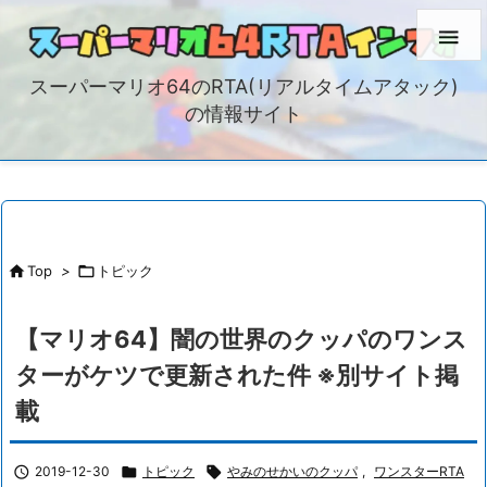

スーパーマリオ64のRTA(リアルタイムアタック)
の情報サイト

Top
>

トピック
【マリオ64】闇の世界のクッパのワンス
ターがケツで更新された件 ※別サイト掲
載

2019-12-30

トピック

やみのせかいのクッパ
,
ワンスターRTA