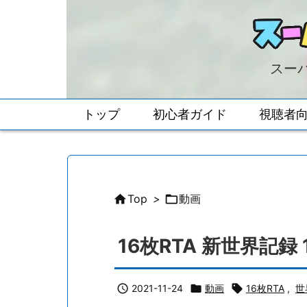
スーパ
トップ
初心者ガイド
視聴者

Top
>

動画
16枚RTA 新世界記録 14

2021-11-24

動画

16枚RTA
,
世