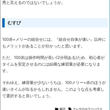
秀と言えるのではないでしょうか。
むすび
100赤+メリーの組合せには、『組合せ自体が速い』以外に
もメリットがあることが分かったと思います。
ただ、100赤は操作時間が長い(2分弱ある)ため、初心者が
タイムを安定させるのには結構な練習量が必要になりま
す。
それゆえ、練習量が少ないうちは、100メリー+赤のほうが
速いタイムが出るかもしれません。このような点も考慮し
て選択すると良いでしょう。

解説

テレサのホラーハウス