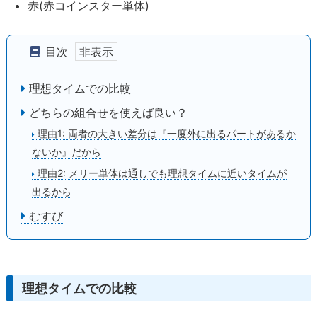
赤(赤コインスター単体)
目次
理想タイムでの比較
どちらの組合せを使えば良い？
理由1: 両者の大きい差分は『一度外に出るパートがあるか
ないか』だから
理由2: メリー単体は通しでも理想タイムに近いタイムが
出るから
むすび
理想タイムでの比較