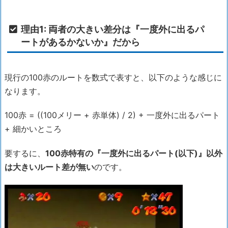
理由1: 両者の大きい差分は『一度外に出るパ
ートがあるかないか』だから
現行の100赤のルートを数式で表すと、以下のような感じに
なります。
100赤 = ((100メリー + 赤単体) / 2) + 一度外に出るパート
+ 細かいところ
要するに、
100赤特有の『
一度外に出るパート(以下)』以外
は大きいルート差が無い
のです。