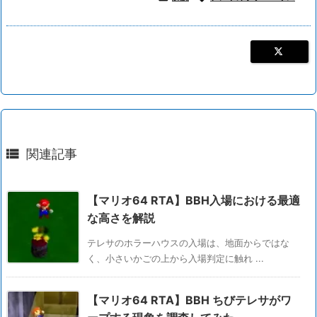

関連記事
【マリオ64 RTA】BBH入場における最適
な高さを解説
テレサのホラーハウスの入場は、地面からではな
く、小さいかごの上から入場判定に触れ ...
【マリオ64 RTA】BBH ちびテレサがワ