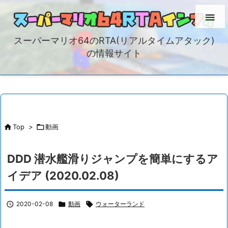

スーパーマリオ64のRTA(リアルタイムアタック)
の情報サイト

Top
>

動画
DDD 潜水艦滑りジャンプを簡単にするア
イデア (2020.02.08)

2020-02-08

動画

ウォーターランド