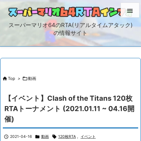

スーパーマリオ64のRTA(リアルタイムアタック)
の情報サイト

Top
>

動画
【イベント】Clash of the Titans 120枚
RTAトーナメント (2021.01.11 ~ 04.16開
催)

2021-04-16

動画

120枚RTA
,
イベント