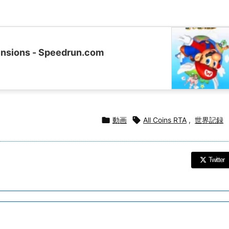
ensions - Speedrun.com

動画

All Coins RTA
,
世界記録
Twitter