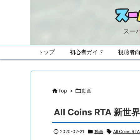
スーパ
トップ
初心者ガイド
視聴者

Top
>

動画
All Coins RTA 新世

2020-02-21

動画

All Coins RTA