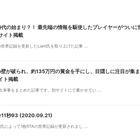
新時代の始まり？！ 最先端の情報を駆使したプレイヤーがついに
サイト掲載
Aの世界記録を更新したLiam氏を取り上げた記事 ...
の壁が破られ、約135万円の賞金を手にし、目隠しに注目が集ま
イト掲載
年の出来事をまとめた記事です。別サイトにて書かせてい ...
1秒93 (2020.09.21)
ky氏によって1枚RTAの世界記録が更新されまし ...