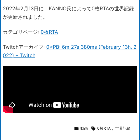
2022年2月13日に、KANNO氏によって0枚RTAの世界記録
が更新されました。
カテゴリページ:
0枚RTA
Twitchアーカイブ:
0⭐PB: 6m 27s 380ms (February 13h, 2
022) – Twitch

動画

0枚RTA
,
世界記録