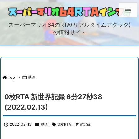

スーパーマリオ64のRTA(リアルタイムアタック)
の情報サイト

Top
>

動画
0枚RTA 新世界記録 6分27秒38
(2022.02.13)

2022-02-13

動画

0枚RTA
,
世界記録