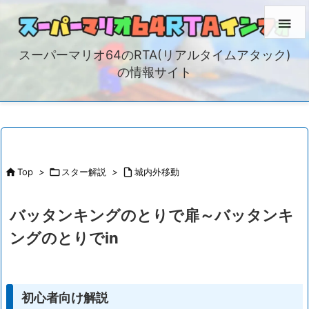

スーパーマリオ64のRTA(リアルタイムアタック)
の情報サイト

Top
>

スター解説
>

城内外移動
バッタンキングのとりで扉～バッタンキ
ングのとりでin
初心者向け解説