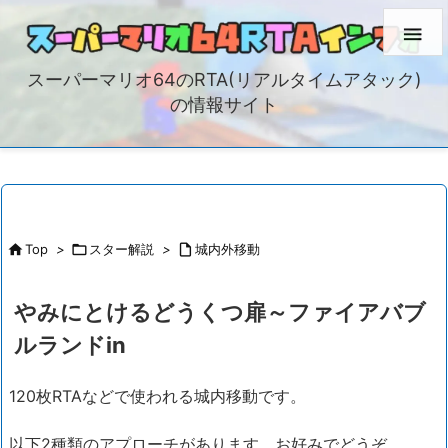

スーパーマリオ64のRTA(リアルタイムアタック)
の情報サイト

Top
>

スター解説
>

城内外移動
やみにとけるどうくつ扉～ファイアバブ
ルランドin
120枚RTAなどで使われる城内移動です。
以下2種類のアプローチがあります。お好みでどうぞ。