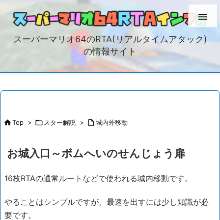

スーパーマリオ64のRTA(リアルタイムアタック)
の情報サイト

Top
>

スター解説
>

城内外移動
お城入口～ボムへいのせんじょう扉
16枚RTAの通常ルートなどで使われる城内移動です。
やることはシンプルですが、最速を出すには少し知識が必
要です。