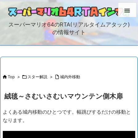

スーパーマリオ64のRTA(リアルタイムアタック)
の情報サイト

Top
>

スター解説
>

城内外移動
絨毯～さむいさむいマウンテン側木扉
よくある城内移動のひとつです。幅跳びするだけの移動と
なります。