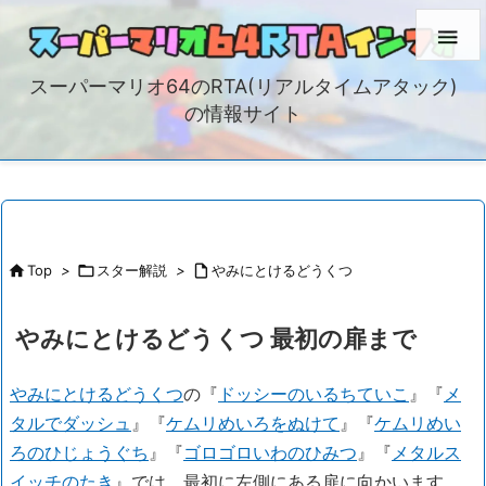

スーパーマリオ64のRTA(リアルタイムアタック)
の情報サイト

Top
>

スター解説
>

やみにとけるどうくつ
やみにとけるどうくつ 最初の扉まで
やみにとけるどうくつ
の『
ドッシーのいるちていこ
』『
メ
タルでダッシュ
』『
ケムリめいろをぬけて
』『
ケムリめい
ろのひじょうぐち
』『
ゴロゴロいわのひみつ
』『
メタルス
イッチのたき
』では、最初に左側にある扉に向かいます。