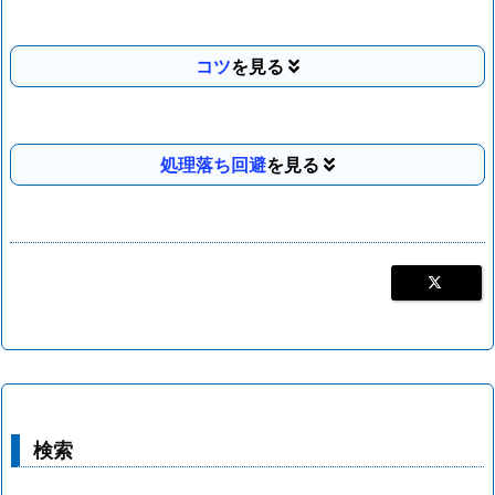
コツ
処理落ち回避
検索