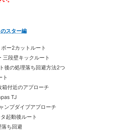
りのスター編
クリボー2カットルート
ー 三段壁キックルート
リフト後の処理落ち回避方法2つ
ート
10枚箱付近のアプローチ
as TJ
初ジャンプダイブアプローチ
ベータ起動後ルート
理落ち回避