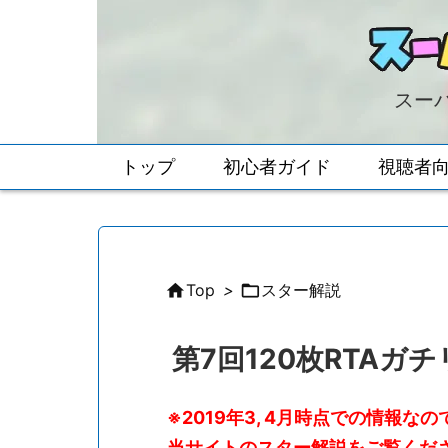
スーパ
トップ
初心者ガイド
視聴者

Top
>

スター解説
第7回120枚RTAガ
※2019年3, 4月時点での情報
当サイトのスター解説をご覧くだ