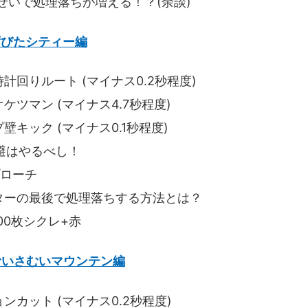
せいで処理落ちが増える！？(余談)
ずびたシティー編
計回りルート (マイナス0.2秒程度)
ツマン (マイナス4.7秒程度)
キック (マイナス0.1秒程度)
避はやるべし！
プローチ
スターの最後で処理落ちする方法とは？
100枚シクレ+赤
むいさむいマウンテン編
カット (マイナス0.2秒程度)